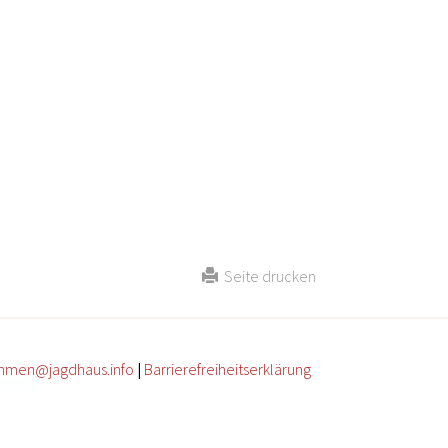
Seite drucken
mmen@jagdhaus.info
|
Barrierefreiheitserklärung