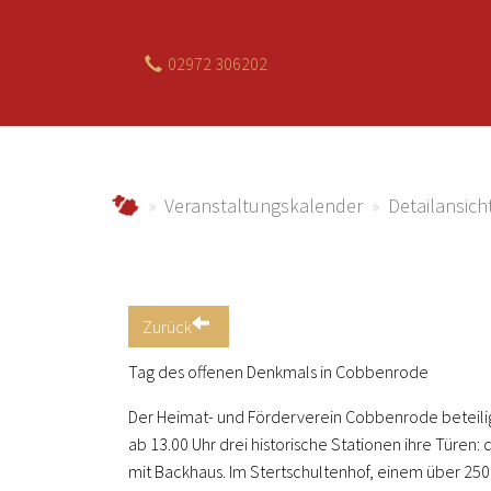
02972 306202
Zum Hauptinhalt springen
jagdhaus.info
Veranstaltungskalender
Detailansich
Zurück
Tag des offenen Denkmals in Cobbenrode
Der Heimat- und Förderverein Cobbenrode beteilig
ab 13.00 Uhr drei historische Stationen ihre Türen:
mit Backhaus. Im Stertschultenhof, einem über 2