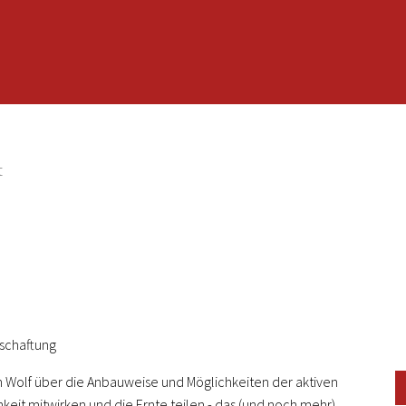
t
schaftung
n Wolf über die Anbauweise und Möglichkeiten der aktiven
keit mitwirken und die Ernte teilen - das (und noch mehr)