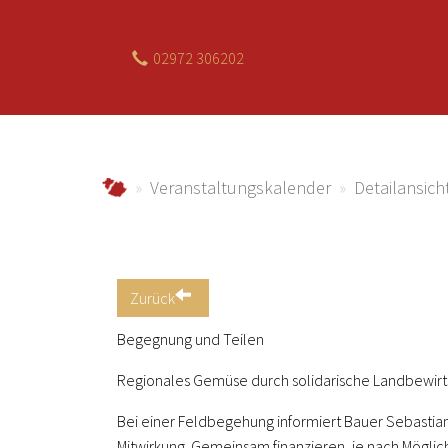
02972 306202
Zum Hauptinhalt springen
jagdhaus.info
Veranstaltungskalender
Detailansich
Zurück
Begegnung und Teilen
Regionales Gemüse durch solidarische Landbewirt
Bei einer Feldbegehung informiert Bauer Sebastia
Mitwirkung. Gemeinsam finanzieren, je nach Möglich