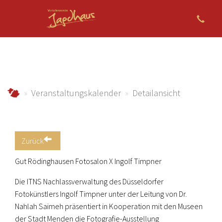
Zum Hauptinhalt springen
jagdhaus.info
Veranstaltungskalender
Detailansicht
Zurück
Gut Rödinghausen Fotosalon X Ingolf Timpner
Die ITNS Nachlassverwaltung des Düsseldorfer
Fotokünstlers Ingolf Timpner unter der Leitung von Dr.
Nahlah Saimeh präsentiert in Kooperation mit den Museen
der Stadt Menden die Fotografie-Ausstellung