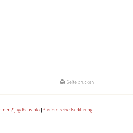
Seite drucken
mmen@jagdhaus.info
|
Barrierefreiheitserklärung