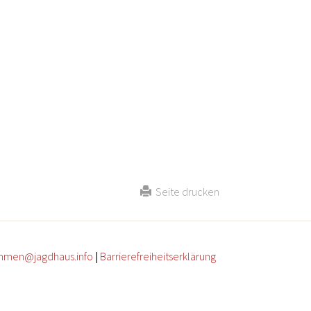
Seite drucken
mmen@jagdhaus.info
|
Barrierefreiheitserklärung