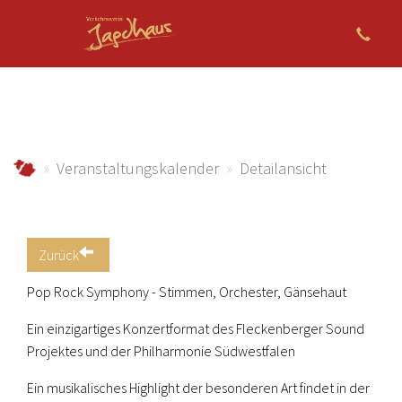
Zum Hauptinhalt springen
jagdhaus.info
Veranstaltungskalender
Detailansicht
Zurück
Pop Rock Symphony - Stimmen, Orchester, Gänsehaut
Ein einzigartiges Konzertformat des Fleckenberger Sound
Projektes und der Philharmonie Südwestfalen
Ein musikalisches Highlight der besonderen Art findet in der