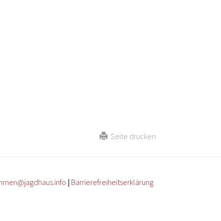
Seite drucken
mmen@jagdhaus.info
|
Barrierefreiheitserklärung